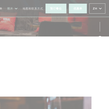
ZH
单
照片
地图和联系方式
预订餐位
优惠券
Fac
Ins