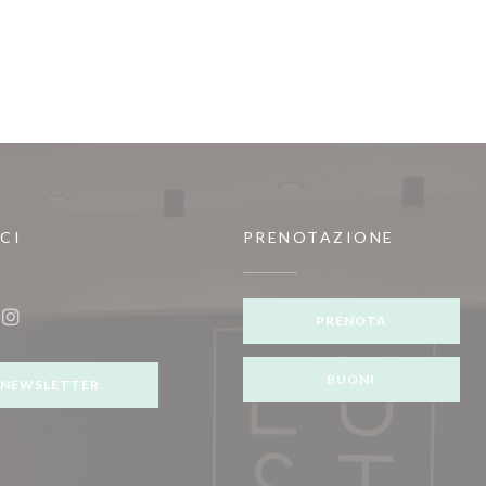
CI
PRENOTAZIONE
)
PRENOTA
ook ((apre una nuova finestra))
Instagram ((apre una nuova finestra))
BUONI
NEWSLETTER