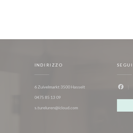
INDIRIZZO
SEGUI
((apre una nuova finestra)
6 Zuivelmarkt 3500 Hasselt
Faceb
0475 85 13 09
s.tureluren@icloud.com