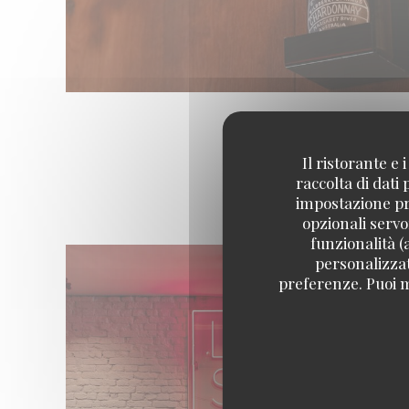
Il ristorante e
raccolta di dati
impostazione pre
opzionali servo
funzionalità (
personalizzati
preferenze. Puoi m