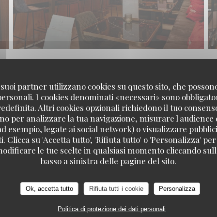
 i suoi partner utilizzano cookies su questo sito, che posso
LUST Gastrobar
 personali. I cookies denominati «necessari» sono obbligatori
definita. Altri cookies opzionali richiedono il tuo consens
no per analizzare la tua navigazione, misurare l'audience d
ad esempio, legate ai social network) o visualizzare pubblic
. Clicca su 'Accetta tutto', 'Rifiuta tutto' o 'Personalizza' per
odificare le tue scelte in qualsiasi momento cliccando sull'
LUST
basso a sinistra delle pagine del sito.
Ok, accetta tutto
Rifiuta tutti i cookie
Personalizza
Politica di protezione dei dati personali