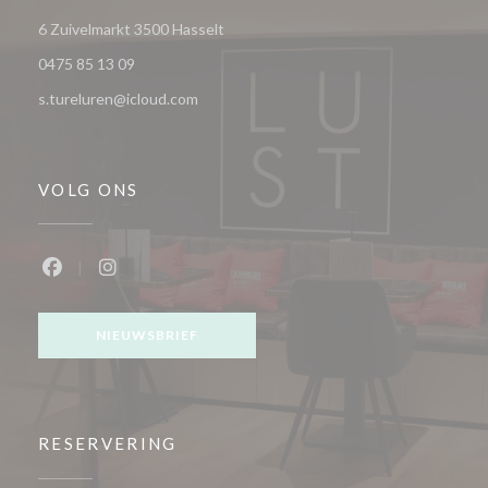
((opent in een nieuw venster))
6 Zuivelmarkt 3500 Hasselt
0475 85 13 09
s.tureluren@icloud.com
VOLG ONS
Facebook ((opent in een nieuw venster))
Instagram ((opent in een nieuw venster))
NIEUWSBRIEF
RESERVERING