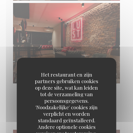
Het restaurant en zijn
partners gebruiken cookies
op deze site, wat kan leiden
tot de verzameling van
persoonsgegevens.
'Noodzakelijke' cookies zijn
LUST Gastrobar
verplicht en worden
standaard geïnstalleerd.
Andere optionele cookies