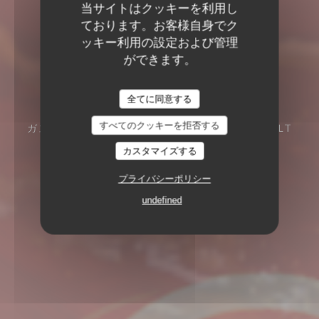
当サイトはクッキーを利用し
ております。お客様自身でク
ッキー利用の設定および管理
ができます。
LUST
LUST
全てに同意する
すべてのクッキーを拒否する
ガストロパブ
6 ZUIVELMARKT 3500 HASSELT
カスタマイズする
プライバシーポリシー
undefined