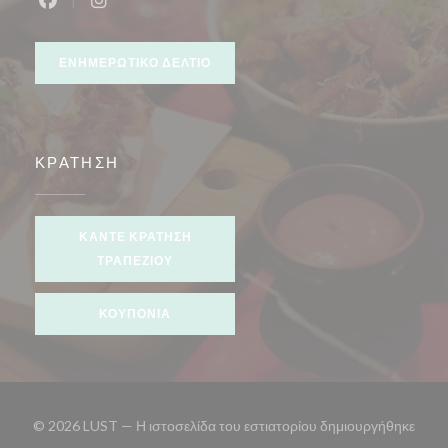
Facebook ((ανοίγει σε νέο παράθυρο))
Instagram ((ανοίγει σε νέο παράθυρο))
ΕΝΗΜΕΡΩΤΙΚΌ ΔΕΛΤΊΟ
ΚΡΆΤΗΣΗ
ΚΆΝΤΕ ΚΡΆΤΗΣΗ
ΤΡΑΠΕΖΙΟΎ
ΚΟΥΠΌΝΙΑ
© 2026 LUST — Η ιστοσελίδα του εστιατορίου δημιουργήθηκε