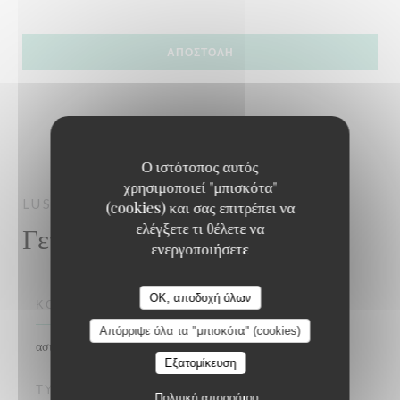
Ο ιστότοπος αυτός
χρησιμοποιεί "μπισκότα"
LUST
GASTRO PUB
HASSELT
(cookies) και σας επιτρέπει να
ελέγξετε τι θέλετε να
Γενικές πληροφορίες
ενεργοποιήσετε
LUST
OK, αποδοχή όλων
ΚΟΥΖΊΝΑ
Απόρριψε όλα τα "μπισκότα" (cookies)
ασιάτης, ιταλικός
Εξατομίκευση
ΤΎΠΟΣ ΕΠΙΧΕΊΡΗΣΗΣ
Πολιτική απορρήτου