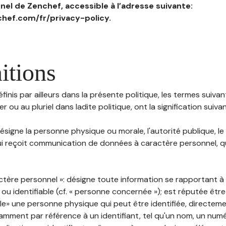
el de Zenchef, accessible à l’adresse suivante:
hef.com/fr/privacy-policy.
itions
inis par ailleurs dans la présente politique, les termes suivant
r ou au pluriel dans ladite politique, ont la signification suiva
 désigne la personne physique ou morale, l'autorité publique, le
i reçoit communication de données à caractère personnel, qu'
ctère personnel »: désigne toute information se rapportant 
 ou identifiable (cf. « personne concernée »); est réputée êt
ble» une personne physique qui peut être identifiée, directem
mment par référence à un identifiant, tel qu'un nom, un numér