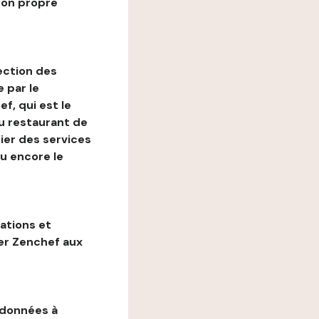
son propre
ection des
 par le
f, qui est le
au restaurant de
ier des services
ou encore le
gations et
ter Zenchef aux
 données à