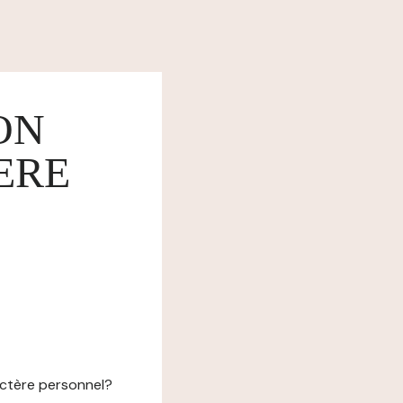
ON
ERE
actère personnel?