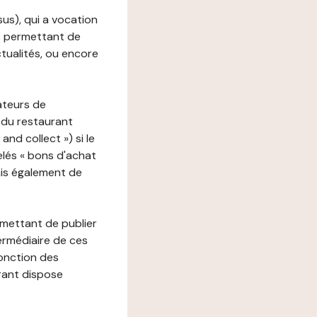
ssus), qui a vocation
ons permettant de
ctualités, ou encore
ateurs de
 du restaurant
nd collect ») si le
lés « bons d'achat
ais également de
rmettant de publier
termédiaire de ces
fonction des
urant dispose