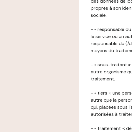
des données de loca
propres à son iden
sociale.
- « responsable du 
le service ou un au
responsable du (/de
moyens du traitemen
- « sous-traitant »
autre organisme qu
traitement.
- « tiers »: une pe
autre que la perso
qui, placées sous l
autorisées à traite
- « traitement »: 