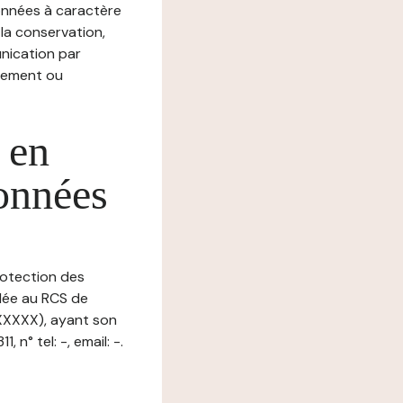
nnées à caractère
, la conservation,
munication par
chement ou
 en
données
rotection des
ulée au RCS de
XXXXX), ayant son
n° tel: -, email: -.