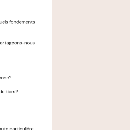
 quels fondements
 partageons-nous
éenne?
de tiers?
te particulière.