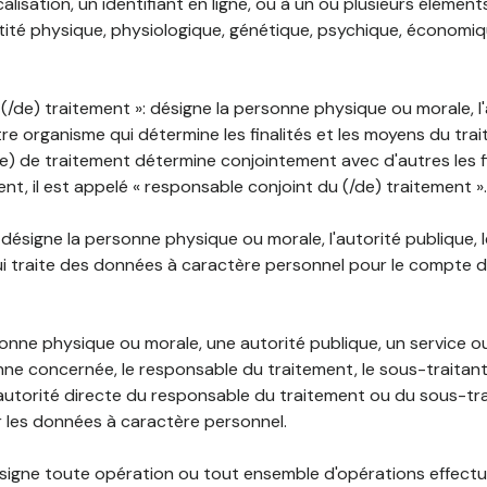
lisation, un identifiant en ligne, ou à un ou plusieurs élément
tité physique, physiologique, génétique, psychique, économiqu
(/de) traitement »: désigne la personne physique ou morale, l'
tre organisme qui détermine les finalités et les moyens du tra
) de traitement détermine conjointement avec d'autres les fin
t, il est appelé « responsable conjoint du (/de) traitement ».
: désigne la personne physique ou morale, l'autorité publique, 
i traite des données à caractère personnel pour le compte 
rsonne physique ou morale, une autorité publique, un service 
nne concernée, le responsable du traitement, le sous-traitan
'autorité directe du responsable du traitement ou du sous-tra
r les données à caractère personnel.
désigne toute opération ou tout ensemble d'opérations effectu