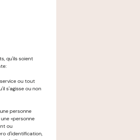
s, qu'ils soient
nte:
 service ou tout
il s'agisse ou non
à une personne
re une «personne
ent ou
o d'identification,