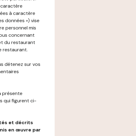
 caractère
nées à caractère
des données ») vise
re personnel mis
vous concernant
net du restaurant
e restaurant.
us détenez sur vos
mentaires
a présente
 qui figurent ci-
és et décrits
mis en œuvre par