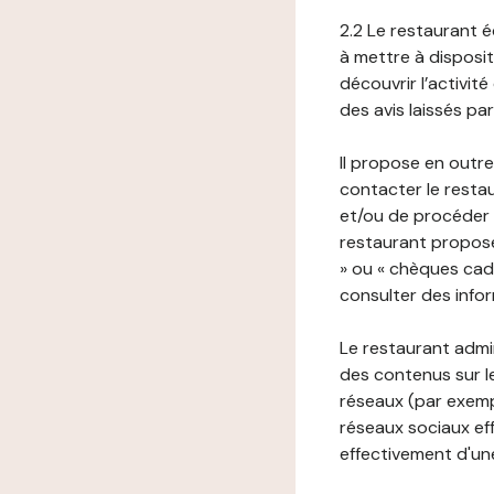
2.2 Le restaurant éd
à mettre à disposit
découvrir l’activit
des avis laissés pa
Il propose en outre
contacter le resta
et/ou de procéder 
restaurant propose
» ou « chèques cade
consulter des infor
Le restaurant admi
des contenus sur le
réseaux (par exemp
réseaux sociaux eff
effectivement d'une