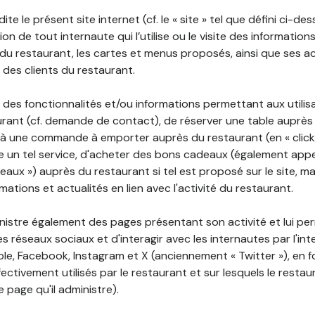
ite le présent site internet (cf. le « site » tel que défini ci-de
ion de tout internaute qui l’utilise ou le visite des informati
é du restaurant, les cartes et menus proposés, ainsi que ses a
r des clients du restaurant.
 des fonctionnalités et/ou informations permettant aux utilis
urant (cf. demande de contact), de réserver une table auprès
à une commande à emporter auprès du restaurant (en « click a
 un tel service, d'acheter des bons cadeaux (également appe
aux ») auprès du restaurant si tel est proposé sur le site, m
mations et actualités en lien avec l'activité du restaurant.
nistre également des pages présentant son activité et lui pe
s réseaux sociaux et d'interagir avec les internautes par l'in
le, Facebook, Instagram et X (anciennement « Twitter »), en 
ectivement utilisés par le restaurant et sur lesquels le resta
 page qu'il administre).