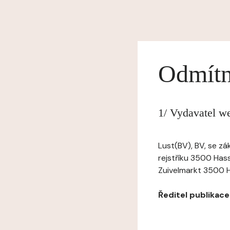
Odmítn
1/ Vydavatel w
Lust(BV), BV, se z
rejstříku 3500 Has
Zuivelmarkt 3500 Has
Ředitel publikace: 