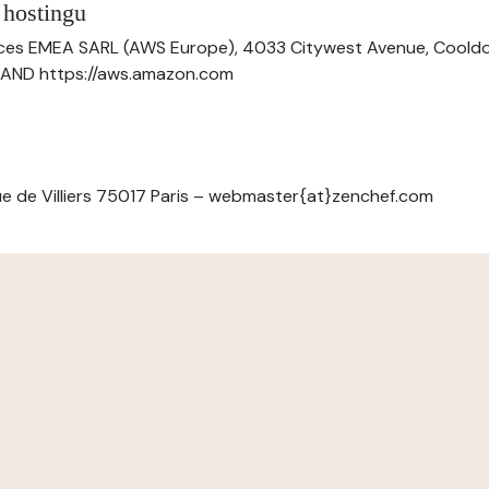
 hostingu
ces EMEA SARL (AWS Europe), 4033 Citywest Avenue, Cool
ELAND https://aws.amazon.com
e de Villiers 75017 Paris – webmaster{at}zenchef.com